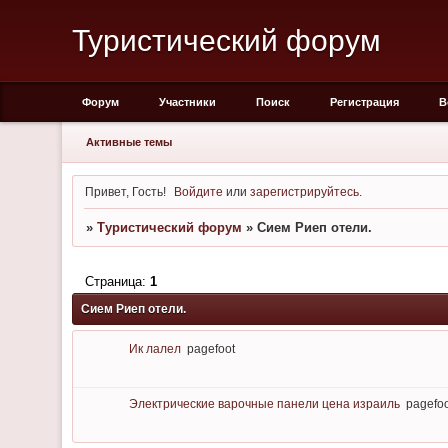
Туристический форум
Форум
Участники
Поиск
Регистрация
В
Активные темы
Привет, Гость!
Войдите
или
зарегистрируйтесь
.
»
Туристический форум
»
Сием Риеп отели.
Страница:
1
Сием Риеп отели.
Ик лалел
pagefoot
Электрические варочные панели цена израиль
pagefoo