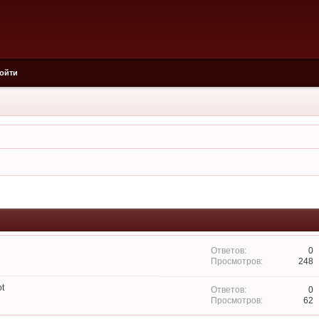
ойти
0
248
t
0
62