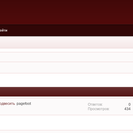
ойти
подвесить
pagefoot
0
434