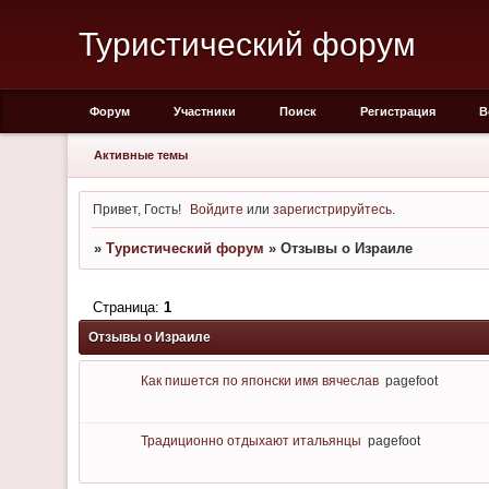
Туристический форум
Форум
Участники
Поиск
Регистрация
В
Активные темы
Привет, Гость!
Войдите
или
зарегистрируйтесь
.
»
Туристический форум
»
Отзывы о Израиле
Страница:
1
Отзывы о Израиле
Как пишется по японски имя вячеслав
pagefoot
Традиционно отдыхают итальянцы
pagefoot