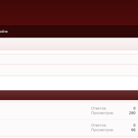
ойти
0
280
0
66