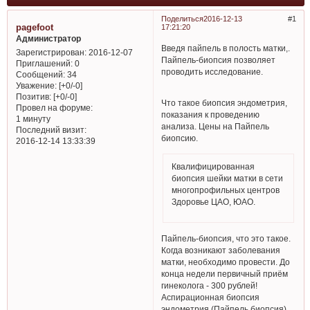
Поделиться
2016-12-13
1
pagefoot
17:21:20
Администратор
Введя пайпель в полость матки,.
Зарегистрирован
: 2016-12-07
Пайпель-биопсия позволяет
Приглашений:
0
проводить исследование.
Сообщений:
34
Уважение:
[+0/-0]
Позитив:
[+0/-0]
Что такое биопсия эндометрия,
Провел на форуме:
показания к проведению
1 минуту
анализа. Цены на Пайпель
Последний визит:
биопсию.
2016-12-14 13:33:39
Квалифицированная
биопсия шейки матки в сети
многопрофильных центров
Здоровье ЦАО, ЮАО.
Пайпель-биопсия, что это такое.
Когда возникают заболевания
матки, необходимо провести. До
конца недели первичный приём
гинеколога - 300 рублей!
Аспирационная биопсия
эндометрия (Пайпель биопсия).