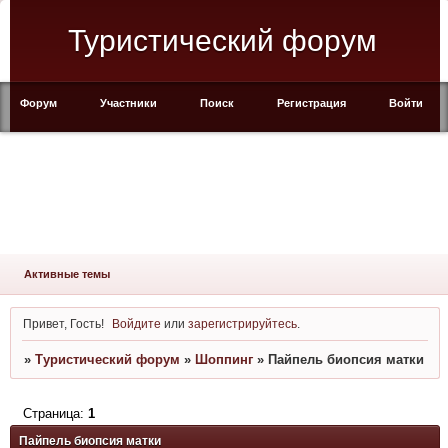
Туристический форум
Форум
Участники
Поиск
Регистрация
Войти
Активные темы
Привет, Гость!
Войдите
или
зарегистрируйтесь
.
»
Туристический форум
»
Шоппинг
»
Пайпель биопсия матки
Страница:
1
Пайпель биопсия матки