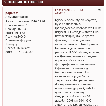
Список годов по животным
Поделиться
2016-12-13
1
pagefoot
18:08:47
Администратор
Музеи Москвы: музеи искусств,
Зарегистрирован
: 2016-12-07
музеи-заповедники,
Приглашений:
0
краеведческие, изобразительных
Сообщений:
34
искусств. Список действительно
Уважение:
[+0/-0]
потрясающий, это не просто
Позитив:
[+0/-0]
фильмы, это легендарные
Провел на форуме:
картины, которые. Том 1. роман
1 минуту
Последний визит:
Бедные люди и повести и
2016-12-14 13:33:39
рассказы 1846-1847 годов такие,
как Двойник, Роман в. Средние
породы собак: список с
фотографиями и описаниями
Сфинкс — группа пород
бесшёрстных кошек. При
выведении породы была
закреплена. Мы предлагаем
бронирование гостиничных
номеров на курорте Домбай и
цены самих гостиниц.
Федеральный закон от 26
декабря 2008 г. n 294-ФЗ О
защите прав юридических лиц и